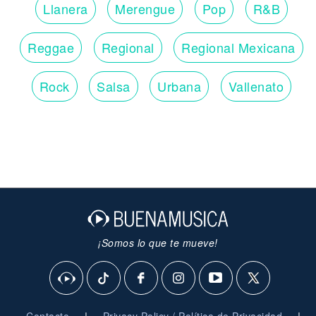
Llanera
Merengue
Pop
R&B
Reggae
Regional
Regional Mexicana
Rock
Salsa
Urbana
Vallenato
¡Somos lo que te mueve!
|
|
Contacto
Privacy Policy / Política de Privacidad