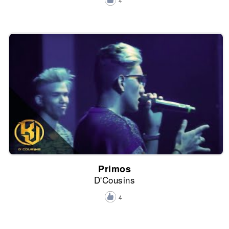
4
Primos
D'Cousins
4