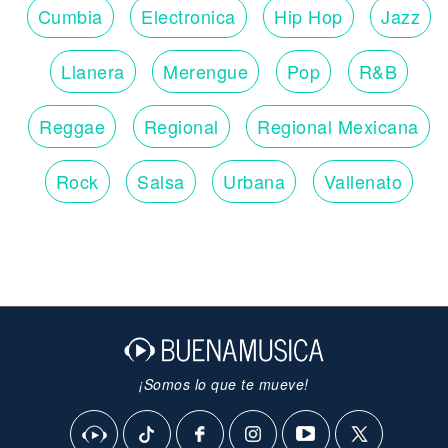
Cumbia
Electronica
Hip Hop
Jazz
Llanera
Merengue
Pop
R&B
Reggae
Regional
Regional Mexicana
Rock
Salsa
Urbana
Vallenato
¡Somos lo que te mueve!