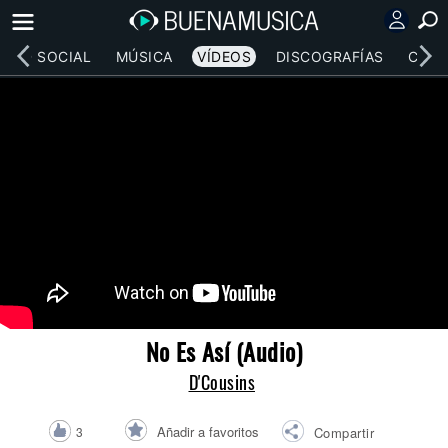
RED SOCIAL
MÚSICA
VÍDEOS
DISCOGRAFÍAS
CONC
No Es Así (Audio)
D'Cousins
Añadir a favoritos
3
Compartir