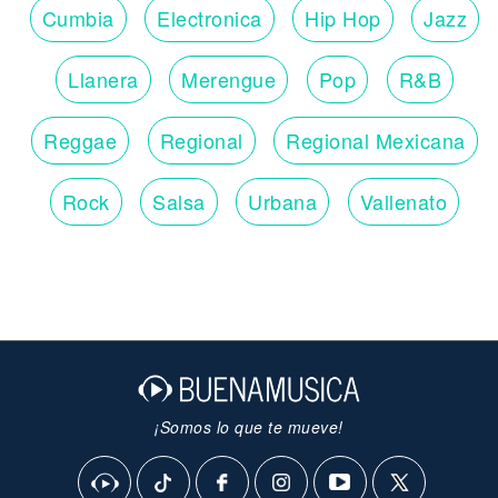
Cumbia
Electronica
Hip Hop
Jazz
Llanera
Merengue
Pop
R&B
Reggae
Regional
Regional Mexicana
Rock
Salsa
Urbana
Vallenato
¡Somos lo que te mueve!