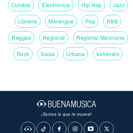
Cumbia
Electronica
Hip Hop
Jazz
Llanera
Merengue
Pop
R&B
Reggae
Regional
Regional Mexicana
Rock
Salsa
Urbana
Vallenato
¡Somos lo que te mueve!