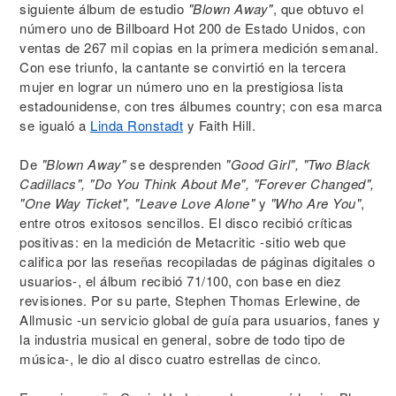
siguiente álbum de estudio
"Blown Away"
, que obtuvo el
número uno de Billboard Hot 200 de Estado Unidos, con
ventas de 267 mil copias en la primera medición semanal.
Con ese triunfo, la cantante se convirtió en la tercera
mujer en lograr un número uno en la prestigiosa lista
estadounidense, con tres álbumes country; con esa marca
se igualó a
Linda Ronstadt
y Faith Hill.
De
"Blown Away"
se desprenden
"Good Girl", "Two Black
Cadillacs", "Do You Think About Me", "Forever Changed",
"One Way Ticket", "Leave Love Alone"
y
"Who Are You"
,
entre otros exitosos sencillos. El disco recibió críticas
positivas: en la medición de Metacritic -sitio web que
califica por las reseñas recopiladas de páginas digitales o
usuarios-, el álbum recibió 71/100, con base en diez
revisiones. Por su parte, Stephen Thomas Erlewine, de
Allmusic -un servicio global de guía para usuarios, fanes y
la industria musical en general, sobre de todo tipo de
música-, le dio al disco cuatro estrellas de cinco.