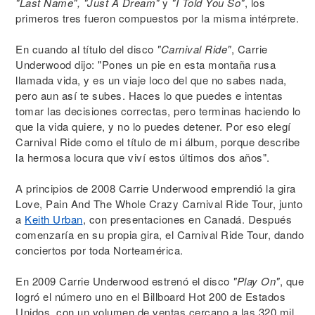
"Last Name", "Just A Dream"
y
"I Told You So"
, los
primeros tres fueron compuestos por la misma intérprete.
En cuando al título del disco
"Carnival Ride"
, Carrie
Underwood dijo: "Pones un pie en esta montaña rusa
llamada vida, y es un viaje loco del que no sabes nada,
pero aun así te subes. Haces lo que puedes e intentas
tomar las decisiones correctas, pero terminas haciendo lo
que la vida quiere, y no lo puedes detener. Por eso elegí
Carnival Ride como el título de mi álbum, porque describe
la hermosa locura que viví estos últimos dos años".
A principios de 2008 Carrie Underwood emprendió la gira
Love, Pain And The Whole Crazy Carnival Ride Tour, junto
a
Keith Urban
, con presentaciones en Canadá. Después
comenzaría en su propia gira, el Carnival Ride Tour, dando
conciertos por toda Norteamérica.
En 2009 Carrie Underwood estrenó el disco
"Play On"
, que
logró el número uno en el Billboard Hot 200 de Estados
Unidos, con un volumen de ventas cercano a las 320 mil