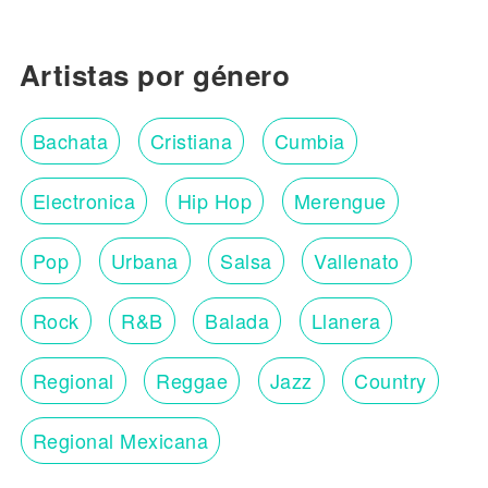
Artistas por género
Bachata
Cristiana
Cumbia
Electronica
Hip Hop
Merengue
Pop
Urbana
Salsa
Vallenato
Rock
R&B
Balada
Llanera
Regional
Reggae
Jazz
Country
Regional Mexicana