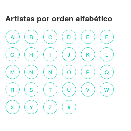
Artistas por orden alfabético
A
B
C
D
E
F
G
H
I
J
K
L
M
N
Ñ
O
P
Q
R
S
T
U
V
W
X
Y
Z
#