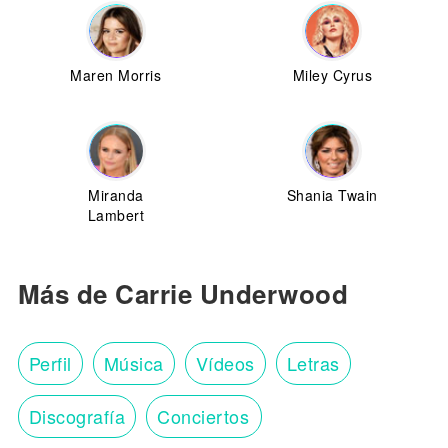
Maren Morris
Miley Cyrus
Miranda
Shania Twain
Lambert
Más de Carrie Underwood
Perfil
Música
Vídeos
Letras
Discografía
Conciertos