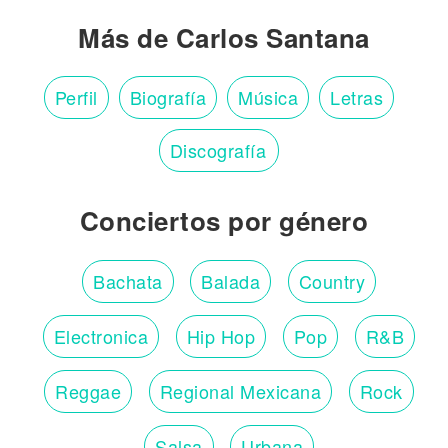
Más de Carlos Santana
Perfil
Biografía
Música
Letras
Discografía
Conciertos por género
Bachata
Balada
Country
Electronica
Hip Hop
Pop
R&B
Reggae
Regional Mexicana
Rock
Salsa
Urbana