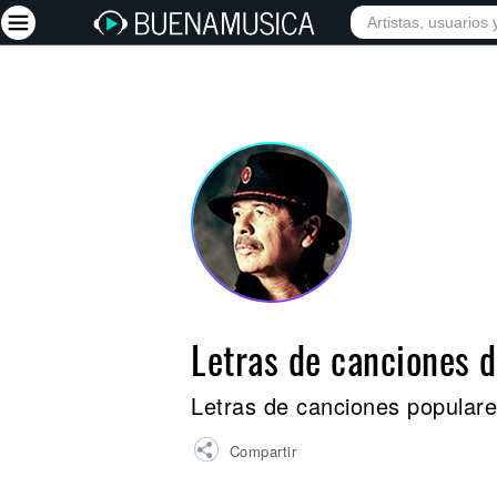
INICIO
ARTISTAS
Iniciar sesión
Registrarse
Inicio
Artistas
Red Social
Música
Letras de canciones 
Vídeos
Discografías
Letras de canciones popular
Letras
Compartir
Conciertos