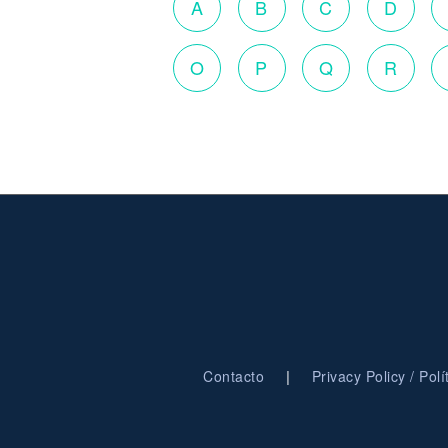
A
B
C
D
O
P
Q
R
|
Contacto
Privacy Policy / Pol