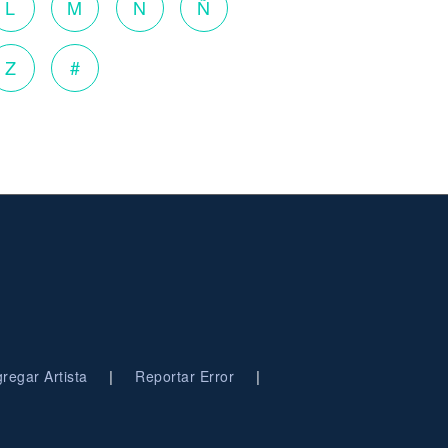
L
M
N
Ñ
Z
#
|
|
regar Artista
Reportar Error