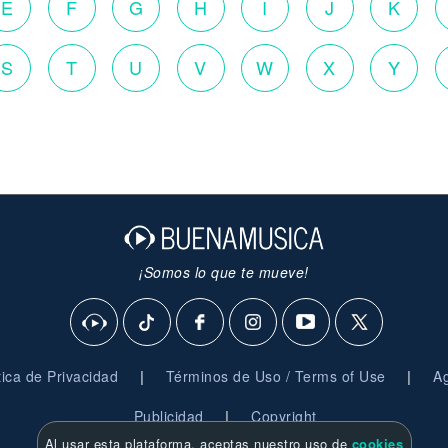
E
F
G
H
I
J
K
S
T
U
V
W
X
Y
¡Somos lo que te mueve!
|
|
ítica de Privacidad
Términos de Uso / Terms of Use
Ag
|
Publicidad
Copyright
Al usar esta plataforma, aceptas nuestro uso de
cookies