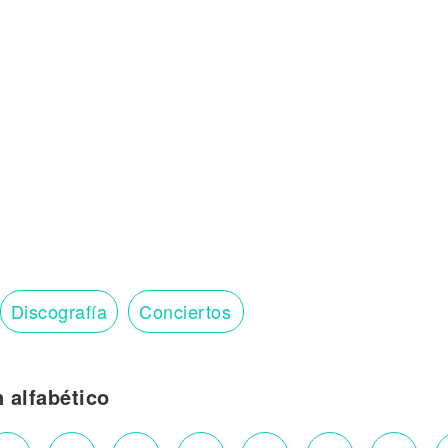
Discografía
Conciertos
n alfabético