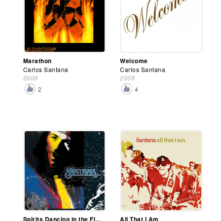
Marathon
Welcome
Carlos Santana
Carlos Santana
2009
2008
2
4
Spirits Dancing in the Flesh
All That I Am