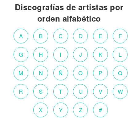
Discografías de artistas por
orden alfabético
A
B
C
D
E
F
G
H
I
J
K
L
M
N
Ñ
O
P
Q
R
S
T
U
V
W
X
Y
Z
#