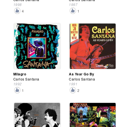
1998
1997
4
1
Milagro
As Year Go By
Carlos Santana
Carlos Santana
1992
1991
1
2