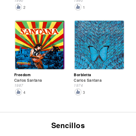
1990
1990
2
1
Freedom
Borbletta
Carlos Santana
Carlos Santana
1987
1974
4
3
Sencillos