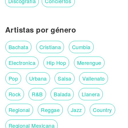
Discografía
Conciertos
Artistas por género
Bachata
Cristiana
Cumbia
Electronica
Hip Hop
Merengue
Pop
Urbana
Salsa
Vallenato
Rock
R&B
Balada
Llanera
Regional
Reggae
Jazz
Country
Regional Mexicana