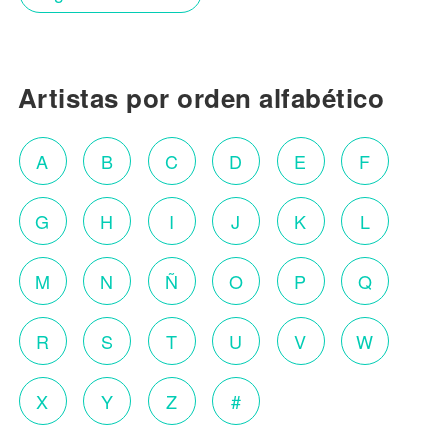
Artistas por orden alfabético
A
B
C
D
E
F
G
H
I
J
K
L
M
N
Ñ
O
P
Q
R
S
T
U
V
W
X
Y
Z
#