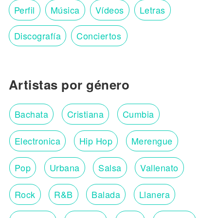
Perfil
Música
Vídeos
Letras
Discografía
Conciertos
Artistas por género
Bachata
Cristiana
Cumbia
Electronica
Hip Hop
Merengue
Pop
Urbana
Salsa
Vallenato
Rock
R&B
Balada
Llanera