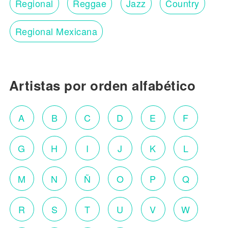
Regional
Reggae
Jazz
Country
Regional Mexicana
Artistas por orden alfabético
A
B
C
D
E
F
G
H
I
J
K
L
M
N
Ñ
O
P
Q
R
S
T
U
V
W