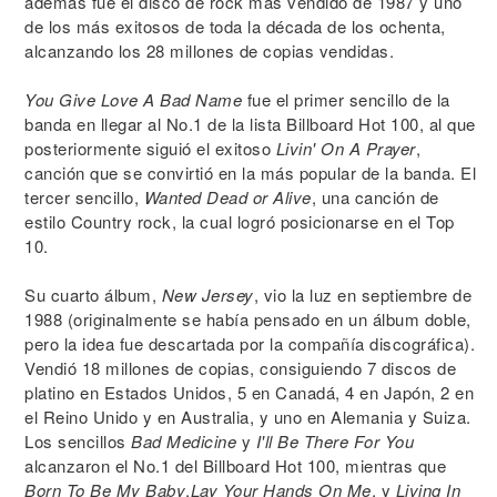
además fue el disco de rock más vendido de 1987 y uno
de los más exitosos de toda la década de los ochenta,
alcanzando los 28 millones de copias vendidas.
You Give Love A Bad Name
fue el primer sencillo de la
banda en llegar al No.1 de la lista Billboard Hot 100, al que
posteriormente siguió el exitoso
Livin' On A Prayer
,
canción que se convirtió en la más popular de la banda. El
tercer sencillo,
Wanted Dead or Alive
, una canción de
estilo Country rock, la cual logró posicionarse en el Top
10.
Su cuarto álbum,
New Jersey
, vio la luz en septiembre de
1988 (originalmente se había pensado en un álbum doble,
pero la idea fue descartada por la compañía discográfica).
Vendió 18 millones de copias, consiguiendo 7 discos de
platino en Estados Unidos, 5 en Canadá, 4 en Japón, 2 en
el Reino Unido y en Australia, y uno en Alemania y Suiza.
Los sencillos
Bad Medicine
y
I'll Be There For You
alcanzaron el No.1 del Billboard Hot 100, mientras que
Born To Be My Baby
,
Lay Your Hands On Me
, y
Living In