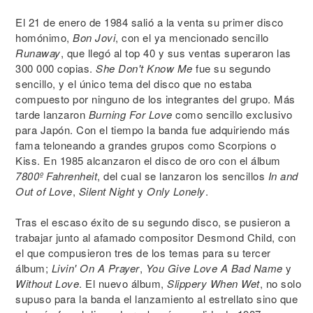
El 21 de enero de 1984 salió a la venta su primer disco
homónimo,
Bon Jovi
, con el ya mencionado sencillo
Runaway
, que llegó al top 40 y sus ventas superaron las
300 000 copias.
She Don't Know Me
fue su segundo
sencillo, y el único tema del disco que no estaba
compuesto por ninguno de los integrantes del grupo. Más
tarde lanzaron
Burning For Love
como sencillo exclusivo
para Japón. Con el tiempo la banda fue adquiriendo más
fama teloneando a grandes grupos como Scorpions o
Kiss. En 1985 alcanzaron el disco de oro con el álbum
7800º Fahrenheit
, del cual se lanzaron los sencillos
In and
Out of Love
,
Silent Night
y
Only Lonely
.
Tras el escaso éxito de su segundo disco, se pusieron a
trabajar junto al afamado compositor Desmond Child, con
el que compusieron tres de los temas para su tercer
álbum;
Livin' On A Prayer
,
You Give Love A Bad Name
y
Without Love
. El nuevo álbum,
Slippery When Wet
, no solo
supuso para la banda el lanzamiento al estrellato sino que