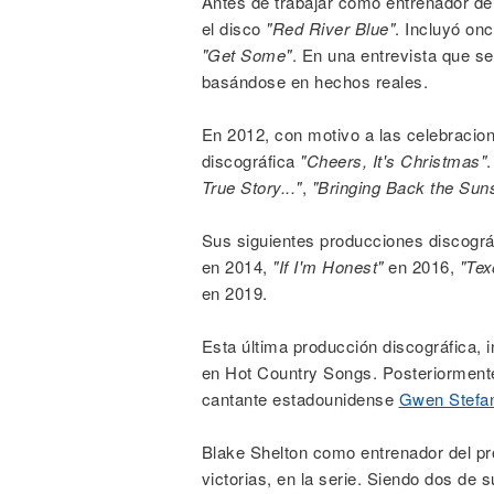
Antes de trabajar como entrenador de
el disco
"Red River Blue"
. Incluyó on
"Get Some"
. En una entrevista que se
basándose en hechos reales.
En 2012, con motivo a las celebracio
discográfica
"Cheers, It's Christmas"
True Story..."
,
"Bringing Back the Sun
Sus siguientes producciones discográ
en 2014,
"If I'm Honest"
en 2016,
"Te
en 2019.
Esta última producción discográfica, i
en Hot Country Songs. Posteriormente
cantante estadounidense
Gwen Stefan
Blake Shelton como entrenador del p
victorias, en la serie. Siendo dos d