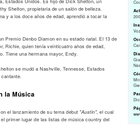
, Estados Unidos. Es hijo de Dick Shelton, un
Cou
hy Shelton, propietaria de un salón de belleza.
Act
 y a los doce años de edad, aprendió a tocar la
200
In
Voz
un Premio Denbo Diamon en su estado natal. El 13 de
Oc
Can
 Richie, quien tenía veinticuatro años de edad,
ico. Tiene una hermana mayor, Endy.
Dis
Gia
Nas
 Shelton se mudó a Nashville, Tennesse, Estados
Có
 cantante.
Mir
Gwe
n la Música
Pa
Dic
Pág
 con el lanzamiento de su tema debut
"Austin"
, el cual
ww
el primer lugar de las listas de música country del