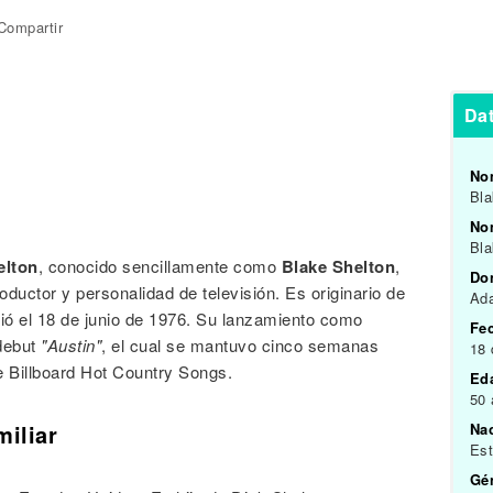
Compartir
Dat
No
Bla
n
Nom
Bla
elton
, conocido sencillamente como
Blake Shelton
,
Do
ductor y personalidad de televisión. Es originario de
Ad
ó el 18 de junio de 1976. Su lanzamiento como
Fe
 debut
"Austin"
, el cual se mantuvo cinco semanas
18 
 Billboard Hot Country Songs.
Ed
50
miliar
Na
Es
Gén