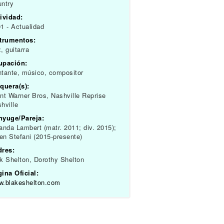
ntry
ividad:
1 - Actualidad
strumentos:
, guitarra
upación:
tante, músico, compositor
quera(s):
nt Warner Bros, Nashville Reprise
hville
nyuge/Pareja:
anda Lambert (matr. 2011; div. 2015);
n Stefani (2015-presente)
dres:
k Shelton, Dorothy Shelton
ina Oficial:
w.blakeshelton.com