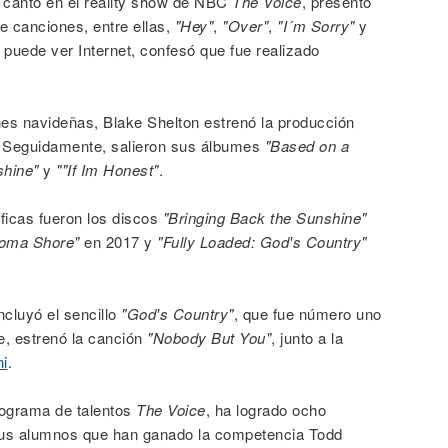
 canto en el reality show de NBC
The Voice
, presentó
ce canciones, entre ellas,
"Hey"
,
"Over"
,
"I´m Sorry"
y
 puede ver Internet, confesó que fue realizado
nes navideñas, Blake Shelton estrenó la producción
. Seguidamente, salieron sus álbumes
"Based on a
shine"
y
""If Im Honest"
.
ficas fueron los discos
"Bringing Back the Sunshine"
xoma Shore"
en 2017 y
"Fully Loaded: God's Country"
ncluyó el sencillo
"God's Country"
, que fue número uno
, estrenó la canción
"Nobody But You"
, junto a la
i
.
rograma de talentos
The Voice
, ha logrado ocho
e sus alumnos que han ganado la competencia Todd