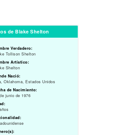
os de Blake Shelton
mbre Verdadero:
ke Tollison Shelton
bre Artístico:
ke Shelton
nde Nació:
a, Oklahoma, Estados Unidos
cha de Nacimiento:
de junio de 1976
ad:
 años
cionalidad:
tadounidense
ero(s):