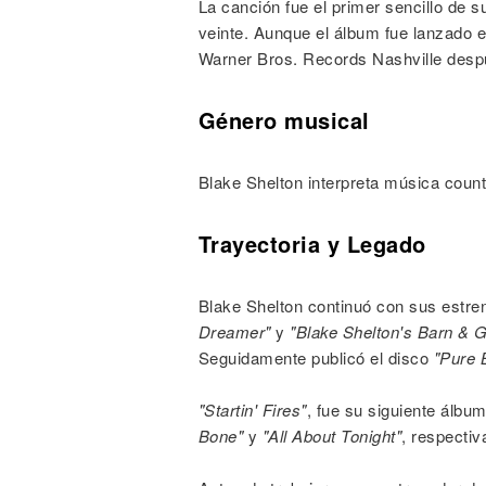
La canción fue el primer sencillo de s
veinte. Aunque el álbum fue lanzado e
Warner Bros. Records Nashville despu
Género musical
Blake Shelton interpreta música count
Trayectoria y Legado
Blake Shelton continuó con sus estre
Dreamer"
y
"Blake Shelton's Barn & Gr
Seguidamente publicó el disco
"Pure 
"Startin' Fires"
, fue su siguiente álbu
Bone"
y
"All About Tonight"
, respecti