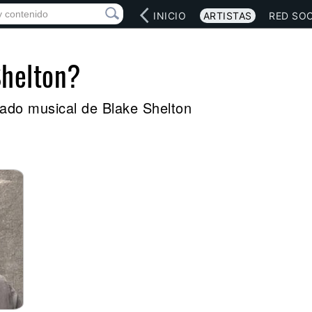
INICIO
ARTISTAS
RED SOC
Shelton?
egado musical de Blake Shelton