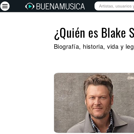
¿Quién es Blake 
Iniciar sesión
Registrarse
Biografía, historia, vida y l
Inicio
Artistas
Red Social
Música
Vídeos
Discografías
Letras
Conciertos