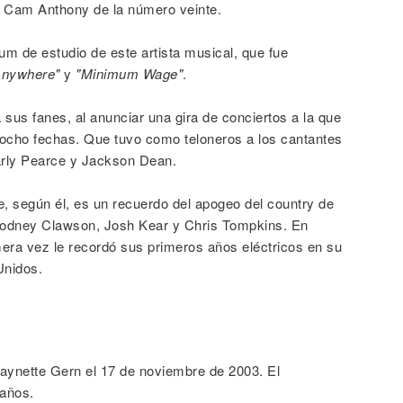
y Cam Anthony de la número veinte.
m de estudio de este artista musical, que fue
Anywhere"
y
"Minimum Wage"
.
sus fanes, al anunciar una gira de conciertos a la que
ciocho fechas. Que tuvo como teloneros a los cantantes
rly Pearce y Jackson Dean.
, según él, es un recuerdo del apogeo del country de
 Rodney Clawson, Josh Kear y Chris Tompkins. En
mera vez le recordó sus primeros años eléctricos en su
Unidos.
aynette Gern el 17 de noviembre de 2003. El
 años.