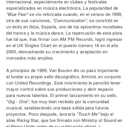
internacional, especialmente en clubes y festivales
especializados en música electrónica. La popularidad de
"Blue Fear"
se vio reforzada cuando, en el verano de 1999,
otra de sus canciones,
"Communication"
, se convirtió en
un éxito en Ibiza, España, uno de los epicentros mundiales
del trance y la música dance. La repercusión de esta pista
fue tal que, tras firmar con AM PM Records, logró ingresar
en el UK Singles Chart en el puesto número 18 en el año
2000, demostrando su crecimiento y aceptación en
mercados más amplios.
A principios de 1999, Van Buuren dio un paso importante
al fundar su propio sello discográfico, Armind, en conjunto
con United Recordings. Este movimiento le permitió tener
mayor control sobre sus producciones y abrir espacio
para nuevos talentos. El primer lanzamiento en su sello,
"Gig - One"
, fue muy bien recibido por la comunidad
musical, estableciendo una base sólida para futuros
proyectos. Poco después, lanzaría
"Touch Me"
bajo el
alias Rising Star, que fue firmado con Ministry of Sound en
el Reino Unido antes de su publicación oficial, y