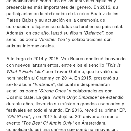
consolidándose como uno de los festivales digitales y
presenciales más importantes del género. En 2013, su
participación en la abdicación de la reina Beatriz de los
Países Bajos y su actuación en la ceremonia de
coronación reflejaron su estatus cultural en su país natal.
Además, en ese año, lanzó su álbum
"Balance"
, con
sencillos como
"Another You"
y colaboraciones con
artistas internacionales.
A lo largo de 2014 y 2015, Van Buuren continuó innovando
con nuevos lanzamientos, entre ellos el sencillo
"This Is
What It Feels Like"
con Trevor Guthrie, que le valió una
nominación al Grammy en 2014. En 2015, presentó su
sexto álbum
"Embrace"
, del cual se desprendieron
sencillos como
"Strong Ones"
y colaboraciones con
Cosmic Gate. La gira
"Armin Only: Embrace"
se extendió
durante años, llevando su música a grandes escenarios y
festivales en todo el mundo. En 2016, reveló su primer EP,
"Old Skool"
, y en 2017 festejó su 20° aniversario con el
evento
"The Best Of Armin Only"
en Ámsterdam,
consolidando así una carrera que combina innovación,