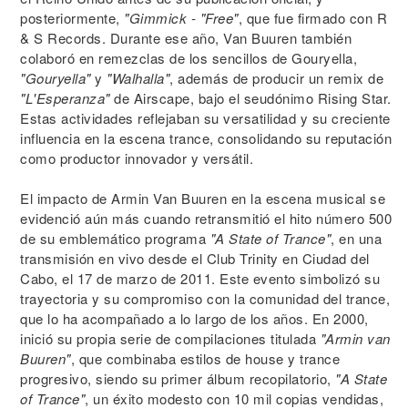
posteriormente,
"Gimmick - "Free"
, que fue firmado con R
& S Records. Durante ese año, Van Buuren también
colaboró en remezclas de los sencillos de Gouryella,
"Gouryella"
y
"Walhalla"
, además de producir un remix de
"L'Esperanza"
de Airscape, bajo el seudónimo Rising Star.
Estas actividades reflejaban su versatilidad y su creciente
influencia en la escena trance, consolidando su reputación
como productor innovador y versátil.
El impacto de Armin Van Buuren en la escena musical se
evidenció aún más cuando retransmitió el hito número 500
de su emblemático programa
"A State of Trance"
, en una
transmisión en vivo desde el Club Trinity en Ciudad del
Cabo, el 17 de marzo de 2011. Este evento simbolizó su
trayectoria y su compromiso con la comunidad del trance,
que lo ha acompañado a lo largo de los años. En 2000,
inició su propia serie de compilaciones titulada
"Armin van
Buuren"
, que combinaba estilos de house y trance
progresivo, siendo su primer álbum recopilatorio,
"A State
of Trance"
, un éxito modesto con 10 mil copias vendidas,