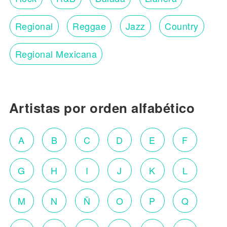
Regional
Reggae
Jazz
Country
Regional Mexicana
Artistas por orden alfabético
A
B
C
D
E
F
G
H
I
J
K
L
M
N
Ñ
O
P
Q