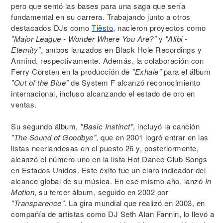
pero que sentó las bases para una saga que sería
fundamental en su carrera. Trabajando junto a otros
destacados DJs como
Tiësto
, nacieron proyectos como
"Major League - Wonder Where You Are?"
y
"Alibi -
Eternity"
, ambos lanzados en Black Hole Recordings y
Armind, respectivamente. Además, la colaboración con
Ferry Corsten en la producción de
"Exhale"
para el álbum
"Out of the Blue"
de System F alcanzó reconocimiento
internacional, incluso alcanzando el estado de oro en
ventas.
Su segundo álbum,
"Basic Instinct"
, incluyó la canción
"The Sound of Goodbye"
, que en 2001 logró entrar en las
listas neerlandesas en el puesto 26 y, posteriormente,
alcanzó el número uno en la lista Hot Dance Club Songs
en Estados Unidos. Este éxito fue un claro indicador del
alcance global de su música. En ese mismo año, lanzó
In
Motion
, su tercer álbum, seguido en 2002 por
"Transparence"
. La gira mundial que realizó en 2003, en
compañía de artistas como DJ Seth Alan Fannin, lo llevó a