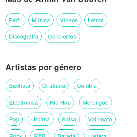
Perfil
Música
Vídeos
Letras
Discografía
Conciertos
Artistas por género
Bachata
Cristiana
Cumbia
Electronica
Hip Hop
Merengue
Pop
Urbana
Salsa
Vallenato
Rock
R&B
Balada
Llanera