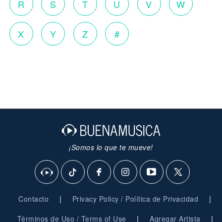
R
S
T
U
V
W
X
Y
Z
#
¡Somos lo que te mueve!
|
|
Contacto
Privacy Policy / Política de Privacidad
|
|
Términos de Uso / Terms of Use
Agregar Artista