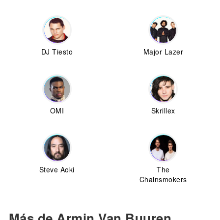
DJ Tiesto
Major Lazer
OMI
Skrillex
Steve Aoki
The
Chainsmokers
Más de Armin Van Buuren