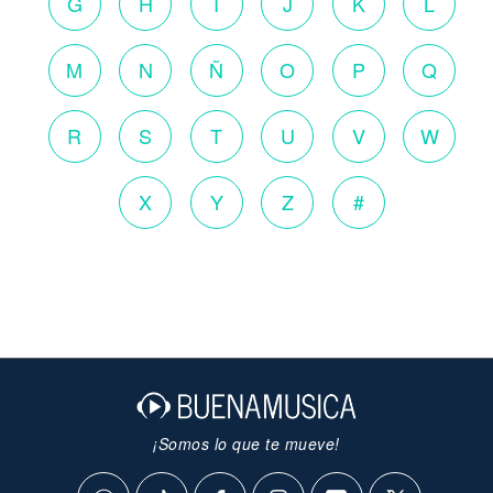
G
H
I
J
K
L
M
N
Ñ
O
P
Q
R
S
T
U
V
W
X
Y
Z
#
¡Somos lo que te mueve!