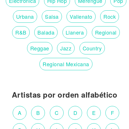
Electronica
Hip Hop
Merengue
Pop
Urbana
Salsa
Vallenato
Rock
R&B
Balada
Llanera
Regional
Reggae
Jazz
Country
Regional Mexicana
Artistas por orden alfabético
A
B
C
D
E
F