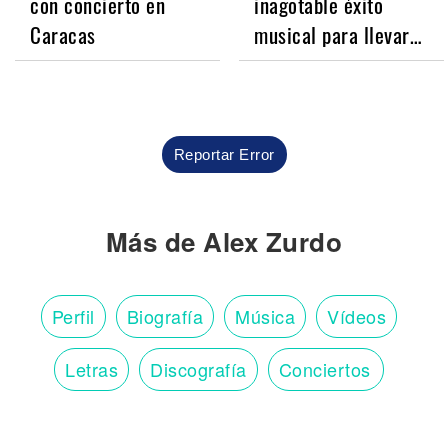
con concierto en
inagotable éxito
Caracas
musical para llevar…
Reportar Error
Más de Alex Zurdo
Perfil
Biografía
Música
Vídeos
Letras
Discografía
Conciertos