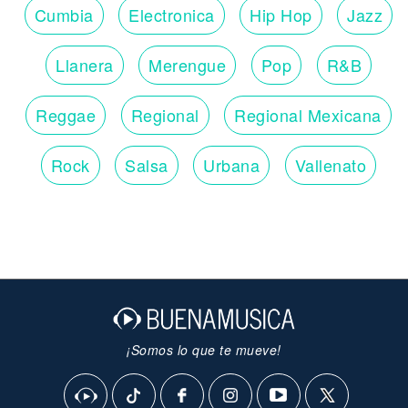
Cumbia
Electronica
Hip Hop
Jazz
Llanera
Merengue
Pop
R&B
Reggae
Regional
Regional Mexicana
Rock
Salsa
Urbana
Vallenato
¡Somos lo que te mueve!