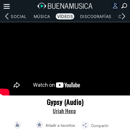
RED SOCIAL
MÚSICA
VÍDEOS
DISCOGRAFÍAS
CONC
Gypsy (Audio)
Uriah Heep
Añadir a favoritos
Compartir