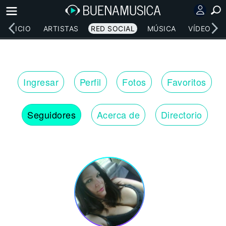
INICIO
ARTISTAS
RED SOCIAL
MÚSICA
VÍDEOS
Ingresar
Perfil
Fotos
Favoritos
Seguidores
Acerca de
Directorio