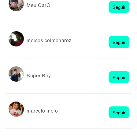
Meu CarO
Seguir
moises colmenarez
Seguir
Super Boy
Seguir
marcelo melo
Seguir