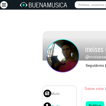
Iniciar sesión
Registrarse
Inicio
moises 
Artistas
@moisesa
Red Social
Seguidores
Música
Vídeos
Discografías
Debes estar
Letras
Muro
Conciertos
Publicar