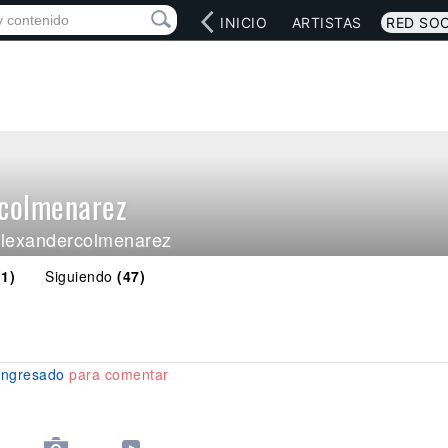
INICIO
ARTISTAS
RED SOC
colmenarez
lexandercolmenarez
(1)
Siguiendo
(47)
ingresado
para comentar