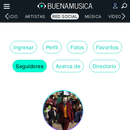
INICIO
ARTISTAS
RED SOCIAL
MÚSICA
VÍDEOS
Ingresar
Perfil
Fotos
Favoritos
Seguidores
Acerca de
Directorio