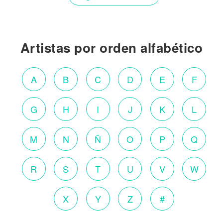
Artistas por orden alfabético
A
B
C
D
E
F
G
H
I
J
K
L
M
N
Ñ
O
P
Q
R
S
T
U
V
W
X
Y
Z
#