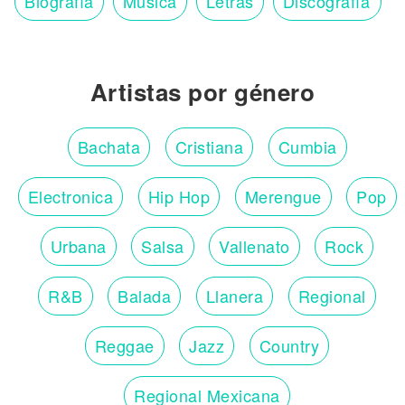
Biografía
Música
Letras
Discografía
Artistas por género
Bachata
Cristiana
Cumbia
Electronica
Hip Hop
Merengue
Pop
Urbana
Salsa
Vallenato
Rock
R&B
Balada
Llanera
Regional
Reggae
Jazz
Country
Regional Mexicana