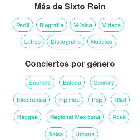
Más de Sixto Rein
Perfil
Biografía
Música
Vídeos
Letras
Discografía
Noticias
Conciertos por género
Bachata
Balada
Country
Electronica
Hip Hop
Pop
R&B
Reggae
Regional Mexicana
Rock
Salsa
Urbana