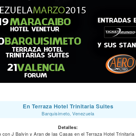
En Terraza Hotel Trinitaria Suites
Barquisimeto, Venezuela
Detalles:
 con J Balvin y Aran de las Casas en el Terraza Hotel Trinitaria