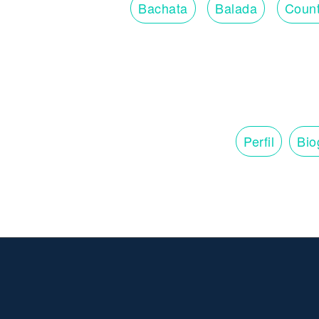
Bachata
Balada
Count
Perfil
Bio