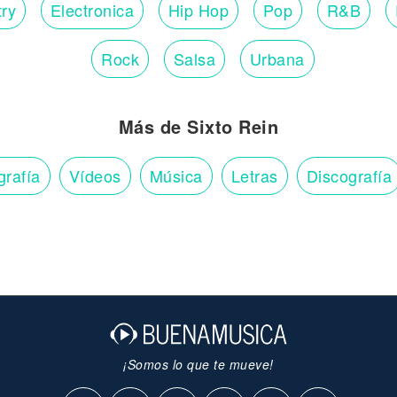
ry
Electronica
Hip Hop
Pop
R&B
Rock
Salsa
Urbana
Más de Sixto Rein
grafía
Vídeos
Música
Letras
Discografía
¡Somos lo que te mueve!