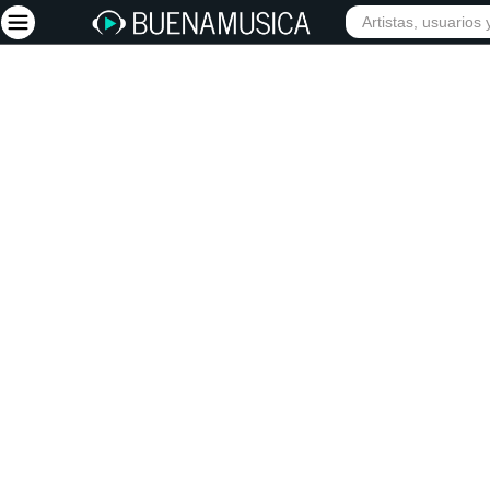
INICIO
ARTISTAS
Iniciar sesión
Registrarse
Inicio
Artistas
Red Social
Música
Vídeos
Discografías
Letras
Conciertos