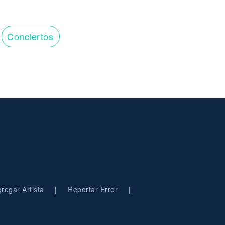
Conciertos
|
|
regar Artista
Reportar Error