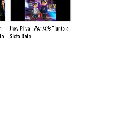
n
Jhey Pi va
“Por Más”
junto a
to
Sixto Rein