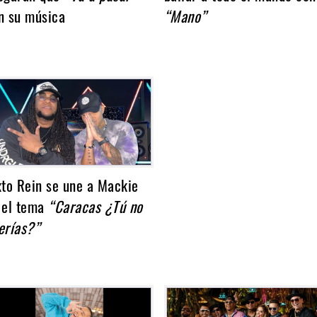
n su música
“Mano”
xto Rein se une a Mackie
 el tema
“Caracas ¿Tú no
erías?”