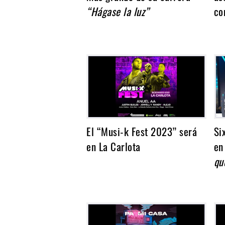
Noticias
“Hágase la luz”
co
El “Musi-k Fest 2023” será
Si
en La Carlota
en
qu