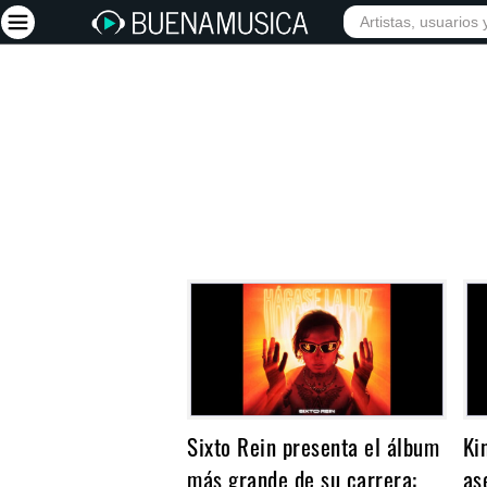
INICIO
ARTISTAS
Iniciar sesión
Registrarse
Inicio
Artistas
Red Social
Música
Vídeos
Discografías
Letras
Sixto Rein presenta el álbum
Ki
Conciertos
más grande de su carrera:
as