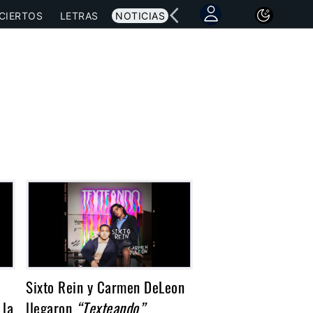
CIERTOS
LETRAS
NOTICIAS
Sixto Rein y Carmen DeLeon
 la
llegaron
“Texteando”