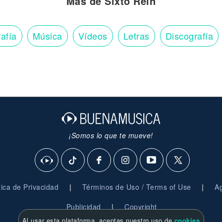
Más de Sixto Rein
afía
Música
Vídeos
Letras
Discografía
¡Somos lo que te mueve!
|
|
ítica de Privacidad
Términos de Uso / Terms of Use
Ag
|
Publicidad
Copyright
Al usar esta plataforma, aceptas nuestro uso de
cookies