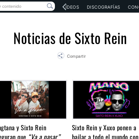
RED SOCIAL
MÚSICA
VÍDEOS
DISCOGRAFÍAS
CON
Noticias de Sixto Rein
Compartir
ngtana y Sixto Rein
Sixto Rein y Xuxo ponen a
eguran que
“Va a pasar”
bailar a todo el mundo con