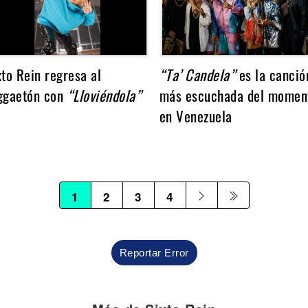
xto Rein regresa al
“Ta’ Candela”
es la canció
ggaetón con
“Lloviéndola”
más escuchada del momen
en Venezuela
1
2
3
4
Reportar Error