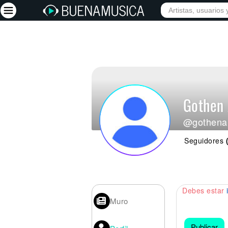
Iniciar sesión
Registrarse
Inicio
Gothen 
Artistas
@gothena
Red Social
Seguidores
Música
Vídeos
Discografías
Debes estar
Letras
Muro
Conciertos
Publicar