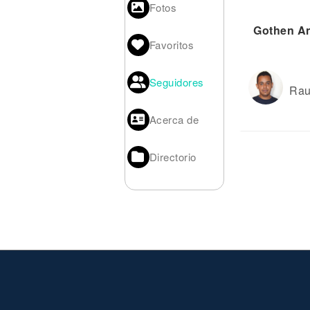
Noticias
Fotos
Gothen An
Favoritos
Seguidores
Rau
Acerca de
Directorio