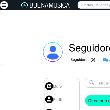
Iniciar sesión
Registrarse
Seguidor
Inicio
Artistas
Seguidores
(0)
Sig
Red Social
1
Música
Vídeos
Muro
Discografías
Letras
Perfil
Directorio
Conciertos