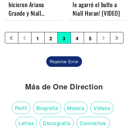
hicieron Ariana
le agarró el bulto a
Grande y Niall…
Niall Horan! [VIDEO]
1
2
3
4
5
Reportar Error
Más de One Direction
Perfil
Biografía
Música
Vídeos
Letras
Discografía
Conciertos