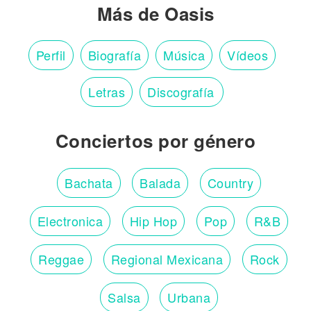
Más de Oasis
Perfil
Biografía
Música
Vídeos
Letras
Discografía
Conciertos por género
Bachata
Balada
Country
Electronica
Hip Hop
Pop
R&B
Reggae
Regional Mexicana
Rock
Salsa
Urbana