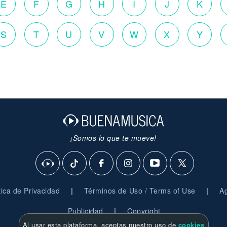
E
F
G
H
I
J
K
S
T
U
V
W
X
Y
¡Somos lo que te mueve!
|
|
ítica de Privacidad
Términos de Uso / Terms of Use
Ag
|
Publicidad
Copyright
Al usar esta plataforma, aceptas nuestro uso de
cookies