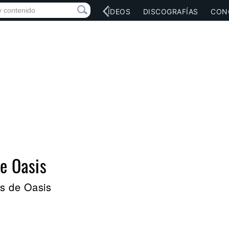
RED SOCIAL
MÚSICA
VÍDEOS
DISCOGRAFÍAS
CON
de Oasis
es de Oasis