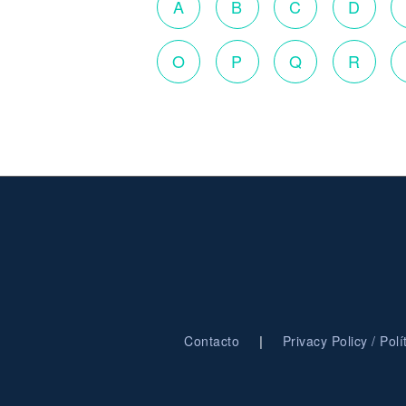
A
B
C
D
O
P
Q
R
|
Contacto
Privacy Policy / Pol