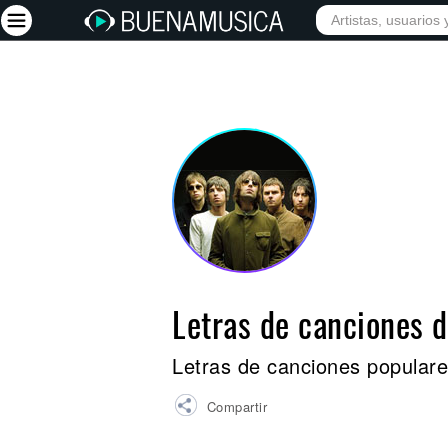
INICIO
ARTISTAS
Iniciar sesión
Registrarse
Inicio
Artistas
Red Social
Música
Letras de canciones 
Vídeos
Discografías
Letras de canciones popular
Letras
Compartir
Conciertos