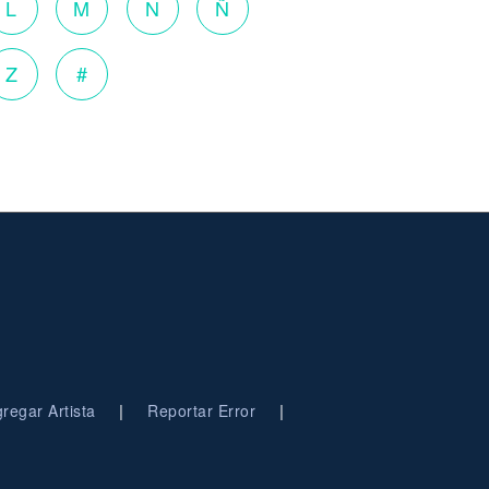
L
M
N
Ñ
Z
#
|
|
regar Artista
Reportar Error