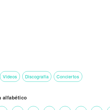
Vídeos
Discografía
Conciertos
n alfabético