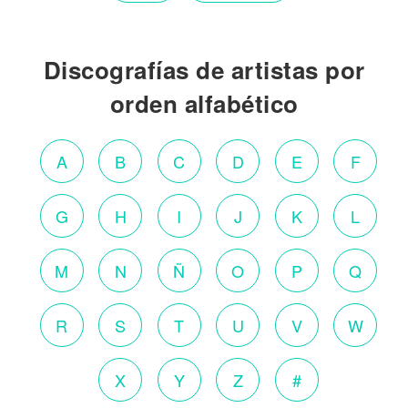
Discografías de artistas por
orden alfabético
A
B
C
D
E
F
G
H
I
J
K
L
M
N
Ñ
O
P
Q
R
S
T
U
V
W
X
Y
Z
#