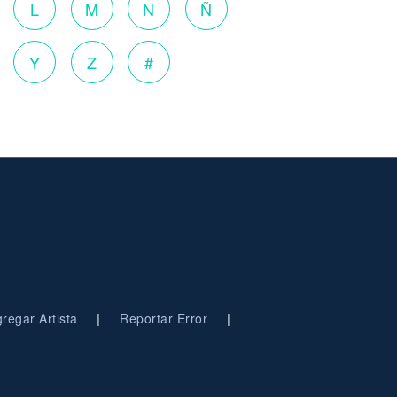
L
M
N
Ñ
Y
Z
#
|
|
regar Artista
Reportar Error