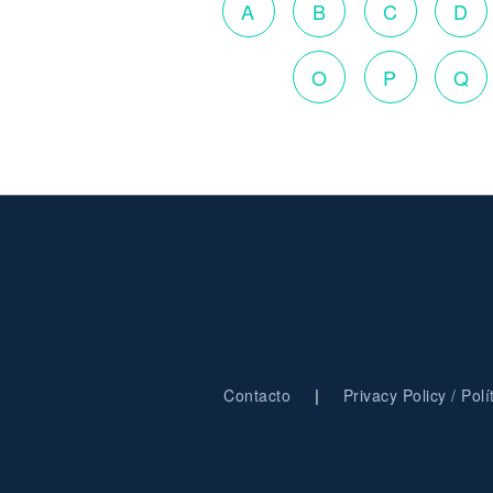
A
B
C
D
O
P
Q
|
Contacto
Privacy Policy / Pol