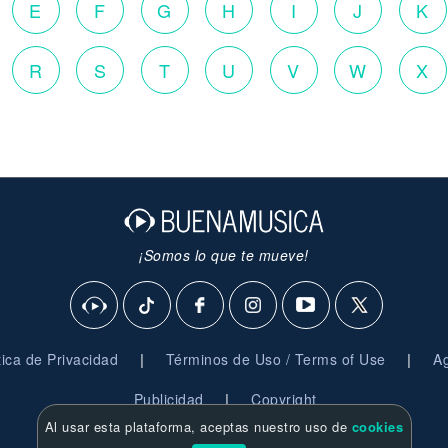
E
F
G
H
I
J
K
R
S
T
U
V
W
X
¡Somos lo que te mueve!
|
|
ítica de Privacidad
Términos de Uso / Terms of Use
Ag
|
Publicidad
Copyright
Al usar esta plataforma, aceptas nuestro uso de
cookies
© 2026 BuenaMusica.com - Derechos Reservados