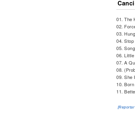
Canci
01. The 
02. Forc
03. Hung
04. Stop
05. Song
06. Little
07. A Qu
08. (Pro
09. She 
10. Born
11. Bett
[Reportar