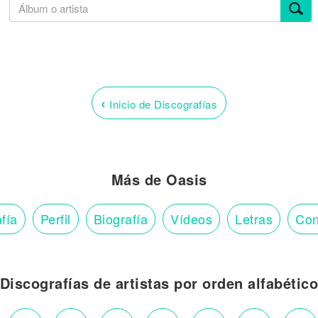
‹
Inicio de Discografías
Más de Oasis
fía
Perfil
Biografía
Vídeos
Letras
Con
Discografías de artistas por orden alfabétic