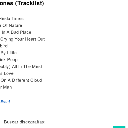
ones (Tracklist)
Hindu Times
e Of Nature
 In A Bad Place
 Crying Your Heart Out
bird
 By Little
ick Peep
bably) All In The Mind
Is Love
 On A Different Cloud
er Man
 Error]
Buscar discografías: