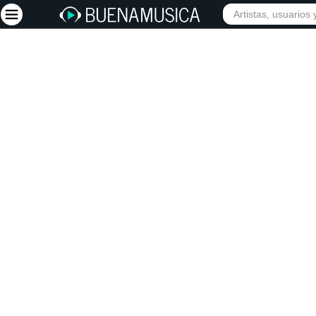
INIC
Iniciar sesión
Registrarse
Inicio
Artistas
Red Social
Música
Vídeos
Discografías
Letras
Conciertos