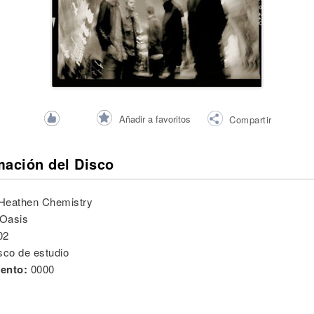
Añadir a favoritos
Compartir
mación del Disco
Heathen Chemistry
Oasis
02
sco de estudio
ento:
0000