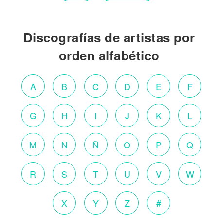
Discografías de artistas por
orden alfabético
A
B
C
D
E
F
G
H
I
J
K
L
M
N
Ñ
O
P
Q
R
S
T
U
V
W
X
Y
Z
#