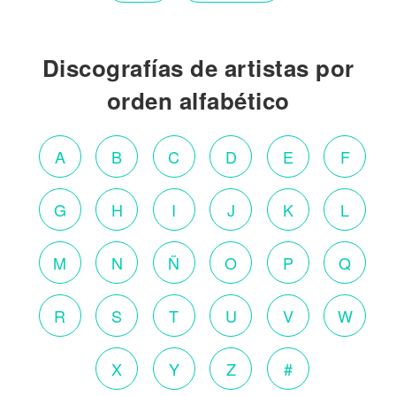
Discografías de artistas por
orden alfabético
A
B
C
D
E
F
G
H
I
J
K
L
M
N
Ñ
O
P
Q
R
S
T
U
V
W
X
Y
Z
#