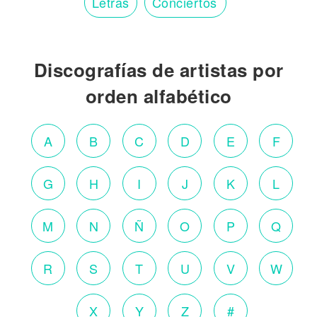
Letras
Conciertos
Discografías de artistas por
orden alfabético
A
B
C
D
E
F
G
H
I
J
K
L
M
N
Ñ
O
P
Q
R
S
T
U
V
W
X
Y
Z
#