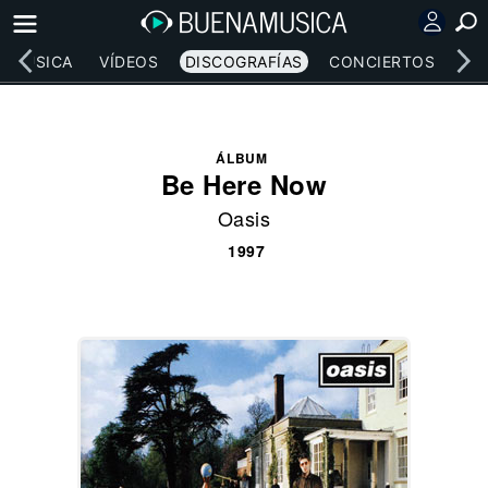
MÚSICA
VÍDEOS
DISCOGRAFÍAS
CONCIERTOS
LE
ÁLBUM
Be Here Now
Oasis
1997