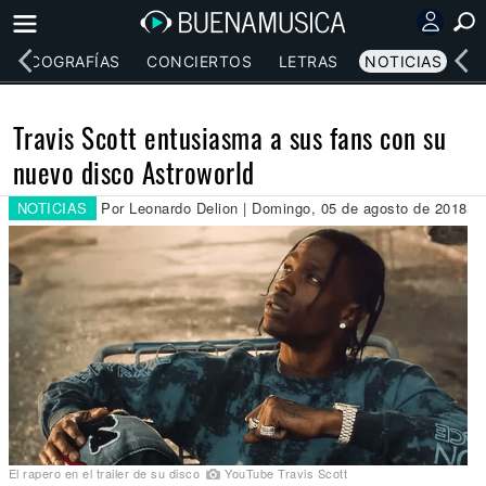
DISCOGRAFÍAS
CONCIERTOS
LETRAS
NOTICIAS
Travis Scott entusiasma a sus fans con su
nuevo disco Astroworld
NOTICIAS
Por Leonardo Delion | Domingo, 05 de agosto de 2018
El rapero en el trailer de su disco
YouTube Travis Scott