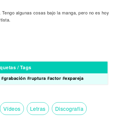
r. Tengo algunas cosas bajo la manga, pero no es hoy
tista.
iquetas / Tags
#
grabación
#
ruptura
#
actor
#
expareja
Vídeos
Letras
Discografía