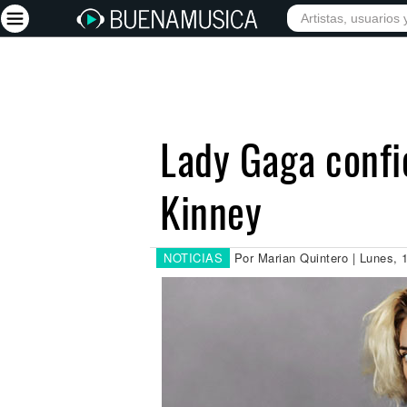
INICIO
ARTISTAS
Iniciar sesión
Registrarse
Lady Gaga confie
Inicio
Kinney
Artistas
Red Social
Música
NOTICIAS
Por Marian Quintero | Lunes, 
Vídeos
Discografías
Letras
Conciertos