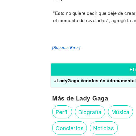
"Esto no quiere decir que deje de crea
el momento de revelarlas", agregó la ar
[Reportar Error]
Et
#
LadyGaga
#
confesión
#
documental
Más de Lady Gaga
Perfil
Biografía
Música
Conciertos
Noticias