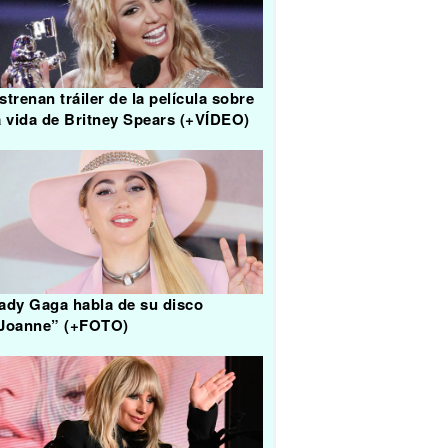
strenan tráiler de la película sobre
a vida de Britney Spears (+VÍDEO)
ady Gaga habla de su disco
Joanne” (+FOTO)