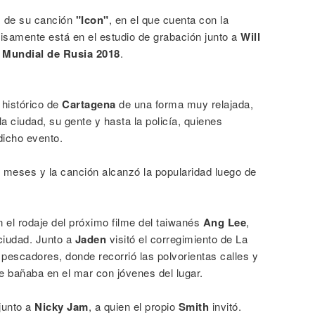
ix de su canción
"Icon"
, en el que cuenta con la
cisamente está en el estudio de grabación junto a
Will
l Mundial de Rusia 2018
.
 histórico de
Cartagena
de una forma muy relajada,
la ciudad, su gente y hasta la policía, quienes
dicho evento.
 meses y la canción alcanzó la popularidad luego de
n el rodaje del próximo filme del taiwanés
Ang Lee
,
 ciudad. Junto a
Jaden
visitó el corregimiento de La
pescadores, donde recorrió las polvorientas calles y
e bañaba en el mar con jóvenes del lugar.
junto a
Nicky Jam
, a quien el propio
Smith
invitó.