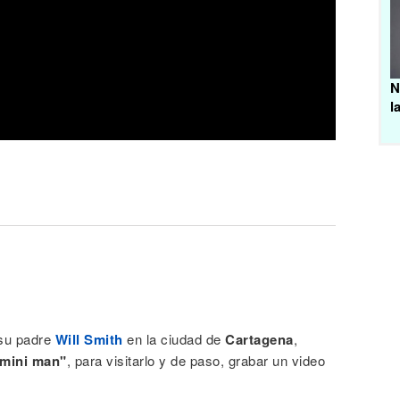
N
l
 su padre
Will Smith
en la ciudad de
Cartagena
,
mini man"
, para visitarlo y de paso, grabar un video