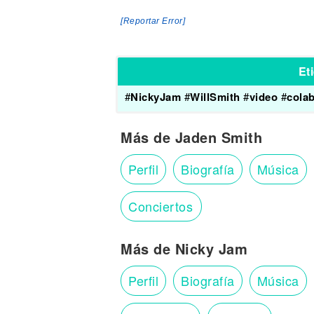
[Reportar Error]
Et
#
NickyJam
#
WillSmith
#
video
#
cola
Más de Jaden Smith
Perfil
Biografía
Música
Conciertos
Más de Nicky Jam
Perfil
Biografía
Música