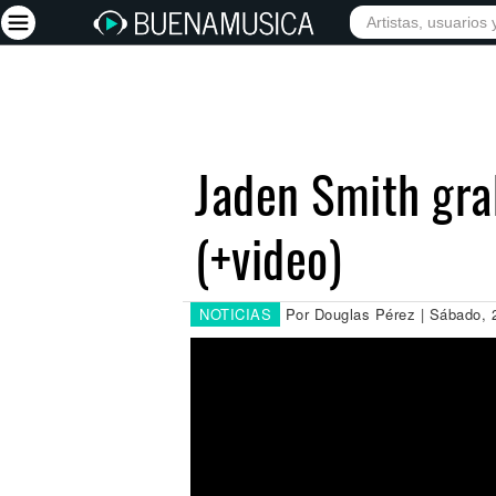
INICIO
ARTISTAS
Iniciar sesión
Registrarse
Jaden Smith gra
Inicio
(+video)
Artistas
Red Social
Música
NOTICIAS
Por Douglas Pérez | Sábado,
Vídeos
Discografías
Letras
Conciertos