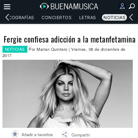
DISCOGRAFÍAS
CONCIERTOS
LETRAS
NOTICIAS
Fergie confiesa adicción a la metanfetamina
NOTICIAS
Por Marian Quintero | Viernes, 08 de diciembre de
2017
Añadir a favoritos
Compartir