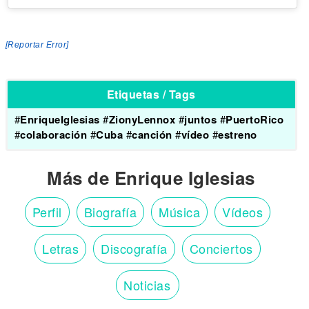
[Reportar Error]
Etiquetas / Tags
#
EnriqueIglesias
#
ZionyLennox
#
juntos
#
PuertoRico
#
colaboración
#
Cuba
#
canción
#
vídeo
#
estreno
Más de Enrique Iglesias
Perfil
Biografía
Música
Vídeos
Letras
Discografía
Conciertos
Noticias