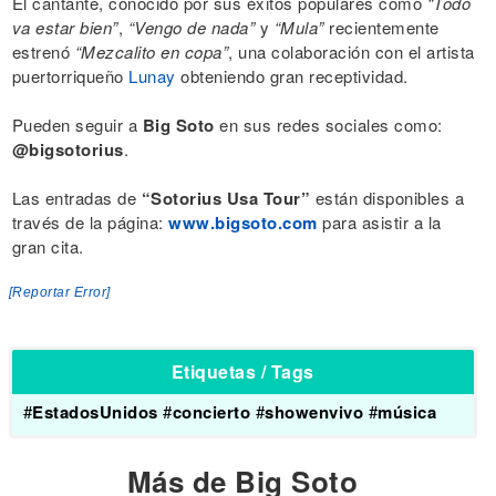
El cantante, conocido por sus éxitos populares como
“Todo
va estar bien”
,
“Vengo de nada”
y
“Mula”
recientemente
estrenó
“Mezcalito en copa”
, una colaboración con el artista
puertorriqueño
Lunay
obteniendo gran receptividad.
Pueden seguir a
Big Soto
en sus redes sociales como:
@bigsotorius
.
Las entradas de
“Sotorius Usa Tour”
están disponibles a
través de la página:
www.bigsoto.com
para asistir a la
gran cita.
[Reportar Error]
Etiquetas / Tags
#
EstadosUnidos
#
concierto
#
showenvivo
#
música
Más de Big Soto