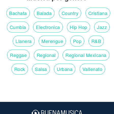
Bachata
Balada
Country
Cristiana
Cumbia
Electronica
Hip Hop
Jazz
Llanera
Merengue
Pop
R&B
Reggae
Regional
Regional Mexicana
Rock
Salsa
Urbana
Vallenato