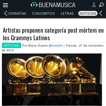
DISCOGRAFÍAS
CONCIERTOS
LETRAS
NOTICIAS
Artistas proponen categoría post mórtem en
los Grammys Latinos
NOTICIAS
Por María Guerra
@maryhil
| Viernes, 27 de noviembre
de 2015