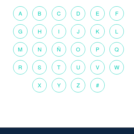
A
B
C
D
E
F
G
H
I
J
K
L
M
N
Ñ
O
P
Q
R
S
T
U
V
W
X
Y
Z
#