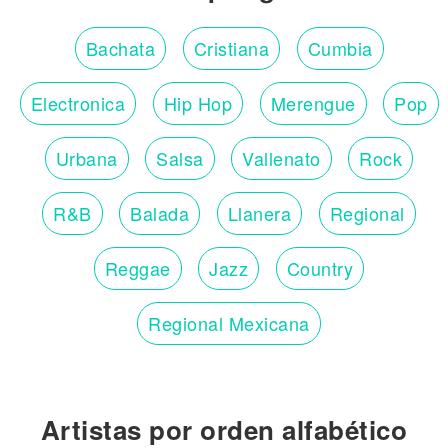
Bachata
Cristiana
Cumbia
Electronica
Hip Hop
Merengue
Pop
Urbana
Salsa
Vallenato
Rock
R&B
Balada
Llanera
Regional
Reggae
Jazz
Country
Regional Mexicana
Artistas por orden alfabético