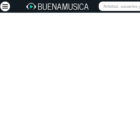
Iniciar sesión
Registrarse
Inicio
Artistas
Red Social
Música
Vídeos
Discografías
Letras
Conciertos