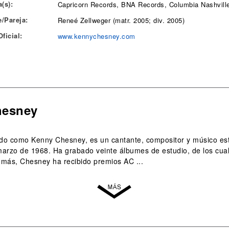
(s):
Capricorn Records, BNA Records, Columbia Nashvill
/Pareja:
Reneé Zellweger (matr. 2005; div. 2005)
ficial:
www.kennychesney.com
hesney
do como Kenny Chesney, es un cantante, compositor y músico est
rzo de 1968. Ha grabado veinte álbumes de estudio, de los cuales
más, Chesney ha recibido premios AC ...