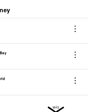
ney
 Bay
rld