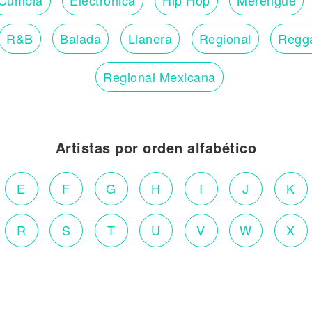
R&B
Balada
Llanera
Regional
Regg
Regional Mexicana
Artistas por orden alfabético
E
F
G
H
I
J
K
R
S
T
U
V
W
X