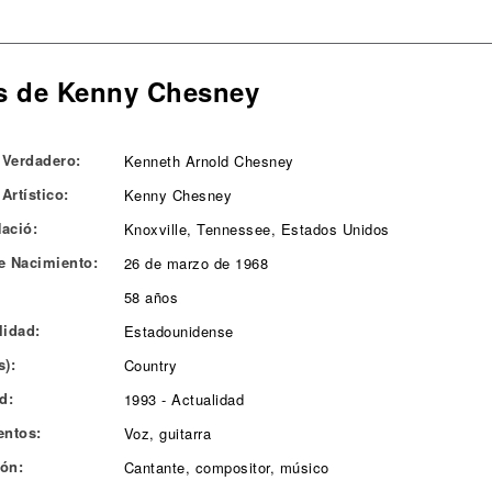
s de Kenny Chesney
Verdadero:
Kenneth Arnold Chesney
Artístico:
Kenny Chesney
ació:
Knoxville, Tennessee, Estados Unidos
e Nacimiento:
26 de marzo de 1968
58 años
lidad:
Estadounidense
s):
Country
d:
1993 - Actualidad
entos:
Voz, guitarra
ón:
Cantante, compositor, músico