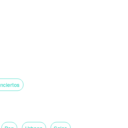
nciertos
Pop
Urbana
Salsa