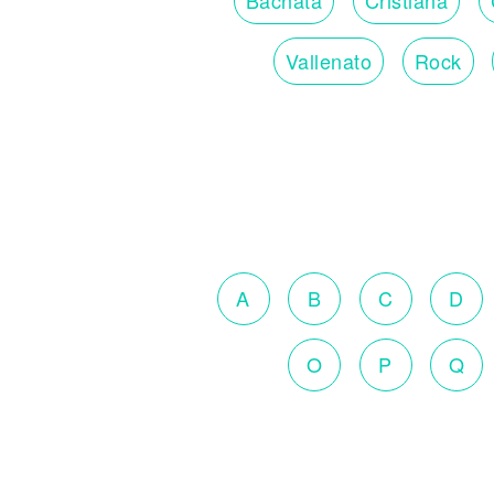
Vallenato
Rock
A
B
C
D
O
P
Q