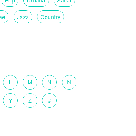
ae
Jazz
Country
L
M
N
Ñ
Y
Z
#