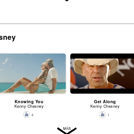
sney
Knowing You
Get Along
Kenny Chesney
Kenny Chesney
4
1