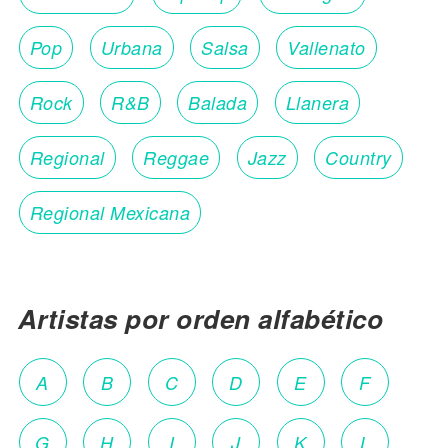
Pop
Urbana
Salsa
Vallenato
Rock
R&B
Balada
Llanera
Regional
Reggae
Jazz
Country
Regional Mexicana
Artistas por orden alfabético
A
B
C
D
E
F
G
H
I
J
K
L