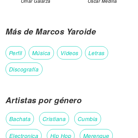
Omar Galarza
Oscar Medina
Más de Marcos Yaroide
Perfil
Música
Vídeos
Letras
Discografía
Artistas por género
Bachata
Cristiana
Cumbia
Electronica
Hip Hop
Merengue