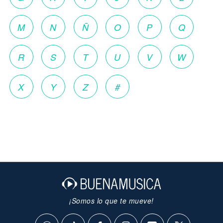
M
N
Ñ
O
P
Q
R
S
T
U
V
W
X
Y
Z
#
¡Somos lo que te mueve!