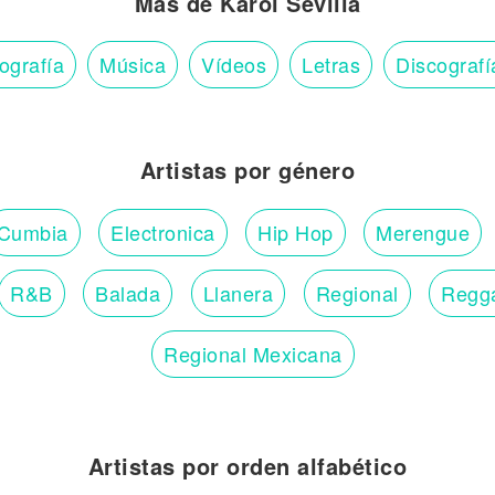
Más de Karol Sevilla
ografía
Música
Vídeos
Letras
Discografí
Artistas por género
Cumbia
Electronica
Hip Hop
Merengue
R&B
Balada
Llanera
Regional
Regg
Regional Mexicana
Artistas por orden alfabético