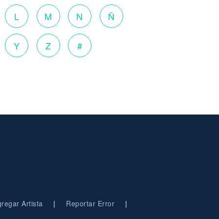
L
M
N
Ñ
Y
Z
#
|
|
regar Artista
Reportar Error