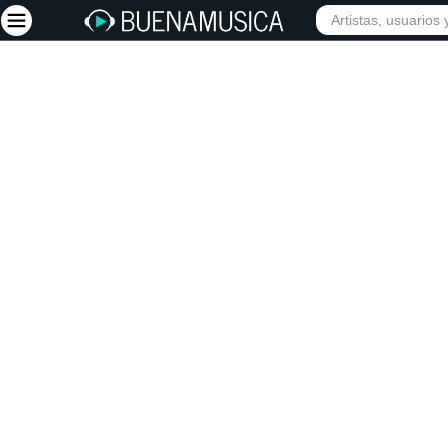
Iniciar sesión
Registrarse
Inicio
Artistas
Red Social
Música
Vídeos
Discografías
Letras
Conciertos