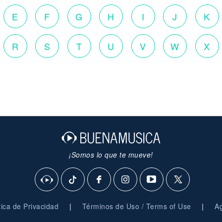
E
F
G
H
I
J
K
R
S
T
U
V
W
X
¡Somos lo que te mueve!
|
|
ítica de Privacidad
Términos de Uso / Terms of Use
Ag