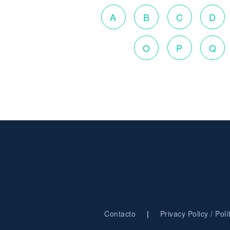
A
B
C
D
O
P
Q
|
Contacto
Privacy Policy / Pol