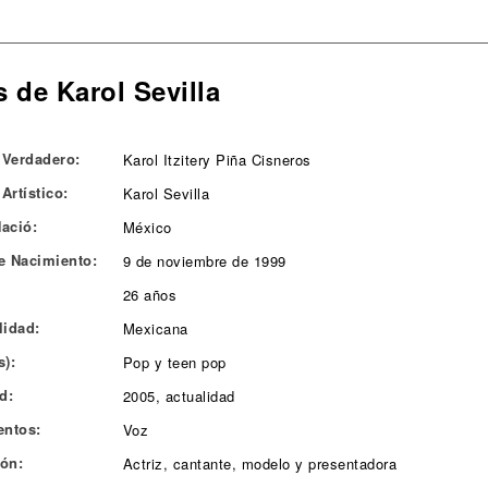
 de Karol Sevilla
Verdadero:
Karol Itzitery Piña Cisneros
Artístico:
Karol Sevilla
ació:
México
e Nacimiento:
9 de noviembre de 1999
26 años
lidad:
Mexicana
s):
Pop y teen pop
d:
2005, actualidad
entos:
Voz
ón:
Actriz, cantante, modelo y presentadora