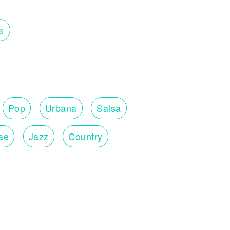
a
Pop
Urbana
Salsa
ae
Jazz
Country