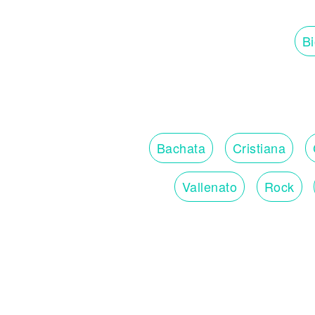
Bi
Bachata
Cristiana
Vallenato
Rock