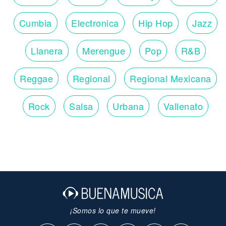
Cumbia
Electronica
Hip Hop
Jazz
Llanera
Merengue
Pop
R&B
Reggae
Regional
Regional Mexicana
Rock
Salsa
Urbana
Vallenato
¡Somos lo que te mueve!