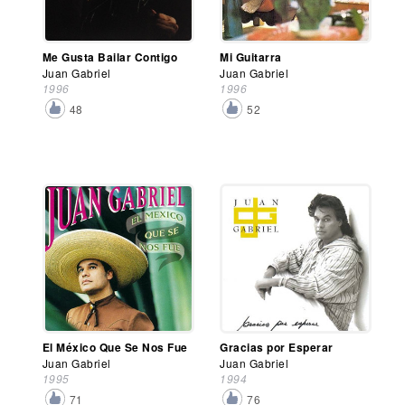
Me Gusta Bailar Contigo
Mi Guitarra
Juan Gabriel
Juan Gabriel
1996
1996
48
52
El México Que Se Nos Fue
Gracias por Esperar
Juan Gabriel
Juan Gabriel
1995
1994
71
76