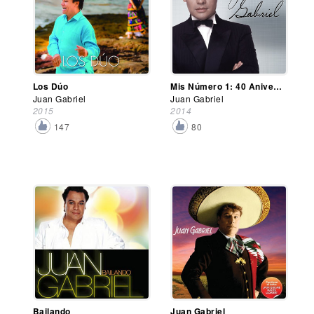
Los Dúo
Mis Número 1: 40 Aniversario
Juan Gabriel
Juan Gabriel
2015
2014
147
80
Bailando
Juan Gabriel