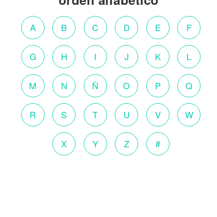
A
B
C
D
E
F
G
H
I
J
K
L
M
N
Ñ
O
P
Q
R
S
T
U
V
W
X
Y
Z
#