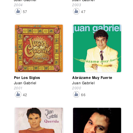
2004
2003
57
47
Por Los Siglos
Abrázame Muy Fuerte
Juan Gabriel
Juan Gabriel
2001
2000
42
66