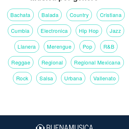
Bachata
Balada
Country
Cristiana
Cumbia
Electronica
Hip Hop
Jazz
Llanera
Merengue
Pop
R&B
Reggae
Regional
Regional Mexicana
Rock
Salsa
Urbana
Vallenato