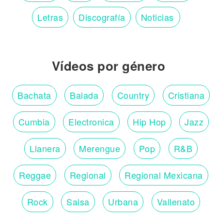
Letras
Discografía
Noticias
Vídeos por género
Bachata
Balada
Country
Cristiana
Cumbia
Electronica
Hip Hop
Jazz
Llanera
Merengue
Pop
R&B
Reggae
Regional
Regional Mexicana
Rock
Salsa
Urbana
Vallenato