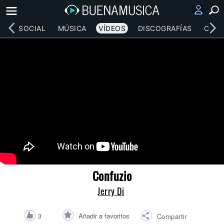
RED SOCIAL
MÚSICA
VÍDEOS
DISCOGRAFÍAS
CONC
Confuzio
Jerry Di
Añadir a favoritos
3
Compartir