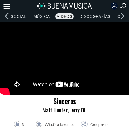
RED SOCIAL
MÚSICA
VÍDEOS
DISCOGRAFÍAS
CONC
Sinceros
Matt Hunter
,
Jerry Di
Añadir a favoritos
3
Compartir