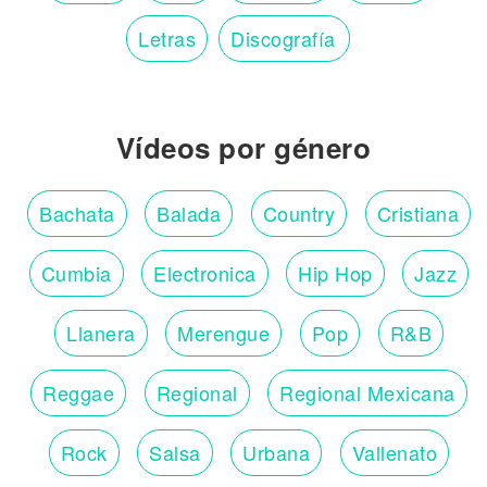
Letras
Discografía
Vídeos por género
Bachata
Balada
Country
Cristiana
Cumbia
Electronica
Hip Hop
Jazz
Llanera
Merengue
Pop
R&B
Reggae
Regional
Regional Mexicana
Rock
Salsa
Urbana
Vallenato