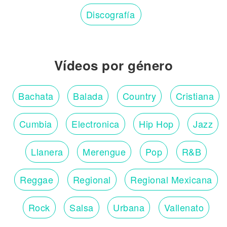
Discografía
Vídeos por género
Bachata
Balada
Country
Cristiana
Cumbia
Electronica
Hip Hop
Jazz
Llanera
Merengue
Pop
R&B
Reggae
Regional
Regional Mexicana
Rock
Salsa
Urbana
Vallenato